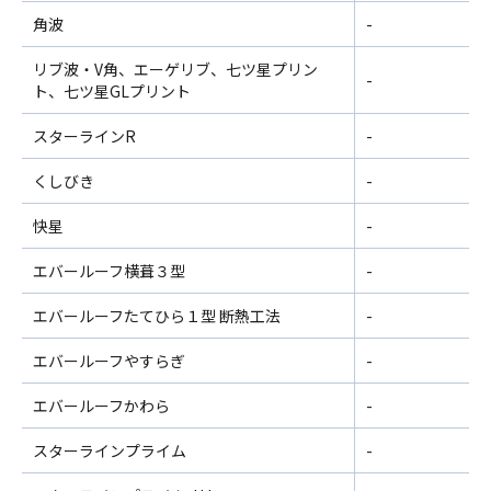
角波
-
リブ波・V角、エーゲリブ、七ツ星プリン
-
ト、七ツ星GLプリント
スターラインR
-
くしびき
-
快星
-
エバールーフ横葺３型
-
エバールーフたてひら１型 断熱工法
-
エバールーフやすらぎ
-
エバールーフかわら
-
スターラインプライム
-